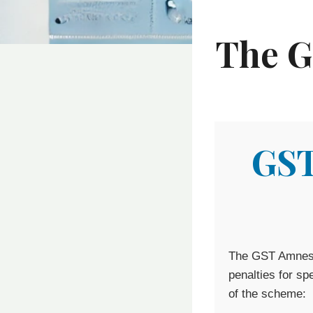
The G
GST
The GST Amnesty
penalties for sp
of the scheme: