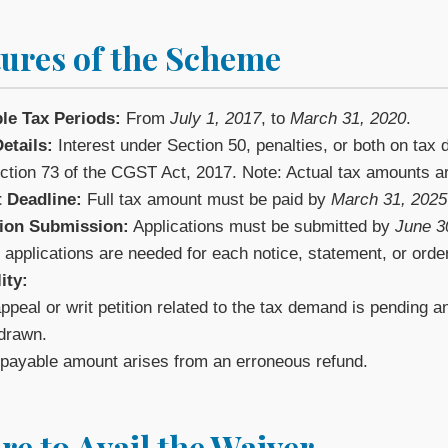
tures of the Scheme
le Tax Periods:
From
July 1, 2017
, to
March 31, 2020
.
etails:
Interest under Section 50, penalties, or both on tax
ction 73 of the CGST Act, 2017. Note: Actual tax amounts a
 Deadline:
Full tax amount must be paid by
March 31, 2025
tion Submission:
Applications must be submitted by
June 3
 applications are needed for each notice, statement, or order
lity:
ppeal or writ petition related to the tax demand is pending 
drawn.
payable amount arises from an erroneous refund.
e to Avail the Waiver