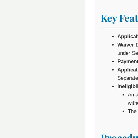
Key Fea
Applicab
Waiver D
under Se
Payment
Applica
Separate
Ineligibi
An a
with
The 
Procedur