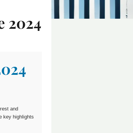
e 2024
2024
rest and
e key highlights