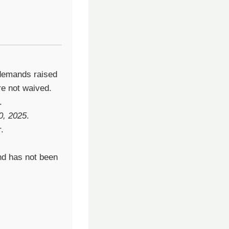
 demands raised
re not waived.
.
0, 2025
.
.
and has not been