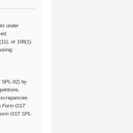
nts under
sed.
11), or 108(1).
using:
T SPL-02) by
petitions.
discrepancies
h
Form GST
orm GST SPL-