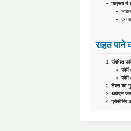
पात्रता में 
लंबि
देय 
राहत पाने 
संबंधित फॉ
फॉर्
फॉर्
टैक्स का भ
आवेदन जमा
प्रोसेसिंग 