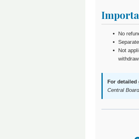
Importa
No refund
Separate 
Not appl
withdraw
For detailed 
Central Boar