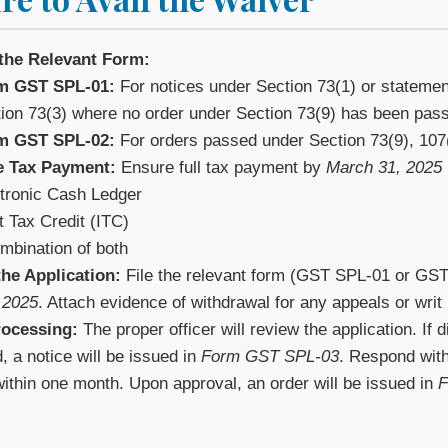
 the Relevant Form:
m GST SPL-01:
For notices under Section 73(1) or stateme
ion 73(3) where no order under Section 73(9) has been pas
m GST SPL-02:
For orders passed under Section 73(9), 107(
e Tax Payment:
Ensure full tax payment by
March 31, 2025
tronic Cash Ledger
t Tax Credit (ITC)
mbination of both
he Application:
File the relevant form (GST SPL-01 or GS
 2025
. Attach evidence of withdrawal for any appeals or writ 
rocessing:
The proper officer will review the application. If 
, a notice will be issued in
Form GST SPL-03
. Respond wit
ithin one month. Upon approval, an order will be issued in
F