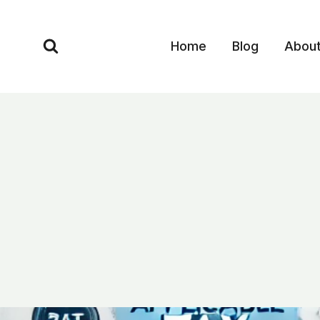
Skip
to
Home
Blog
Abou
content