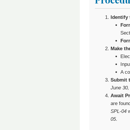
Identify
For
Sect
For
Make th
Elec
Inpu
A co
Submit t
June 30,
Await P
are found
SPL-04
w
05
.